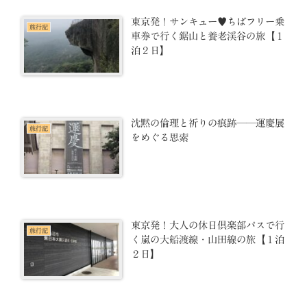
東京発！サンキュー♥ちばフリー乗
旅行記
車券で行く鋸山と養老渓谷の旅【１
泊２日】
沈黙の倫理と祈りの痕跡──運慶展
旅行記
をめぐる思索
東京発！大人の休日倶楽部パスで行
旅行記
く嵐の大船渡線・山田線の旅【１泊
２日】