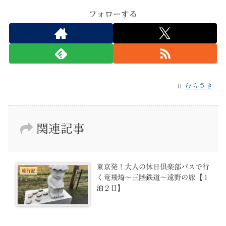
フォローする
むらさき
関連記事
東京発！大人の休日倶楽部パスで行
旅行記
く竜飛埼～三陸鉄道～遠野の旅【１
泊２日】