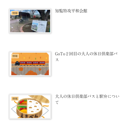
知覧特攻平和会館
情報
GoTo２回目の大人の休日倶楽部パ
情報
ス
大人の休日倶楽部パスと駅弁につい
情報
て