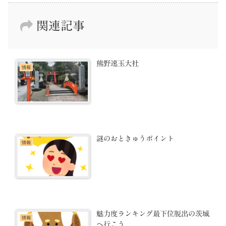
関連記事
熊野速玉大社
情報
謎のおときゅうポイント
情報
魅力度ランキング最下位脱出の茨城
情報
へ行こう