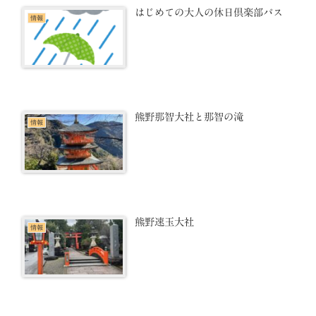
はじめての大人の休日倶楽部パス
情報
熊野那智大社と那智の滝
情報
熊野速玉大社
情報