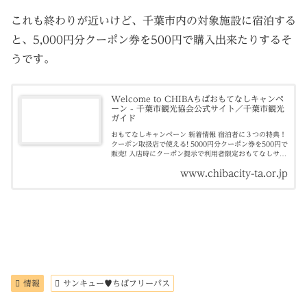
これも終わりが近いけど、千葉市内の対象施設に宿泊する
と、5,000円分クーポン券を500円で購入出来たりするそ
うです。
Welcome to CHIBAちばおもてなしキャンペ
ーン - 千葉市観光協会公式サイト／千葉市観光
ガイド
おもてなしキャンペーン 新着情報 宿泊者に３つの特典！
クーポン取扱店で使える! 5000円分クーポン券を500円で
販売! 入店時にクーポン提示で利用者限定おもてなしサー
ビス付き! 宿泊アンケートに答
www.chibacity-ta.or.jp
情報
サンキュー♥ちばフリーパス